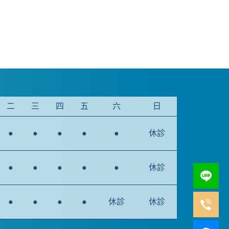
二
三
四
五
六
日
●
●
●
●
●
休診
●
●
●
●
●
休診
●
●
●
●
休診
休診