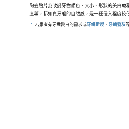
陶瓷貼片為改變牙齒顏色、大小、形狀的美白療
度等，都如真牙般的自然感，是一種侵入程度較
若患者有牙齒變白的需求或
牙齒斷裂
、
牙齒發灰